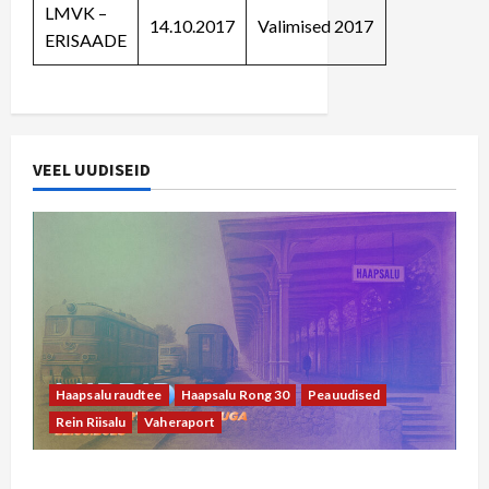
LMVK –
14.10.2017
Valimised 2017
ERISAADE
VEEL UUDISEID
Haapsalu raudtee
Haapsalu Rong 30
Peauudised
Rein Riisalu
Vaheraport
22. septembri vaheraport Rein Riisaluga: riigil