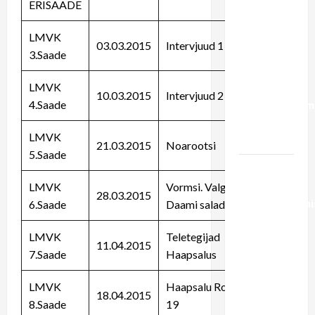
ERISAADE
Riisaluga:
Haapsalu
LMVK
03.03.2015
Intervjuud 1
raudtee
3.Saade
rahastamine
LMVK
võiks tulla
10.03.2015
Intervjuud 2
4.Saade
liikuvusreform
CO2
LMVK
vahenditest
21.03.2015
Noarootsi
5.Saade
Liiprid.ee
video |
LMVK
Vormsi. Valge
28.03.2015
Regionaalmini
6.Saade
Daami saladus
Madis
LMVK
Teletegijad
Kallas
11.04.2015
7.Saade
Haapsalus
rongi
ootajatele:
LMVK
Haapsalu Rong
mina näen
18.04.2015
8.Saade
19
reaalset