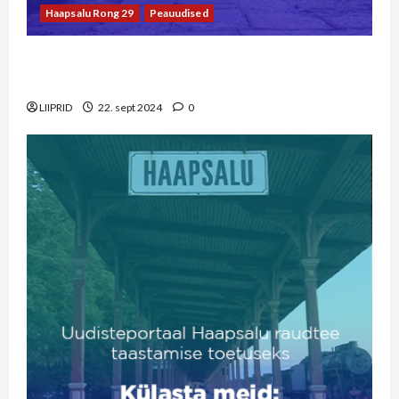
Haapsalu Rong 29
Peauudised
LIIPRID.ee video | 29 aastat viimasest Haapsalu
rongist
LIIPRID
22. sept 2024
0