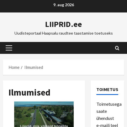
Skip
9. aug 2026
to
content
LIIPRID.ee
Uudisteportaal Haapsalu raudtee taastamise toetuseks
Primary
Menu
Home
Ilmumised
TOIMETUS
Ilmumised
Toimetusega
saate
ühendust
e-maili teel