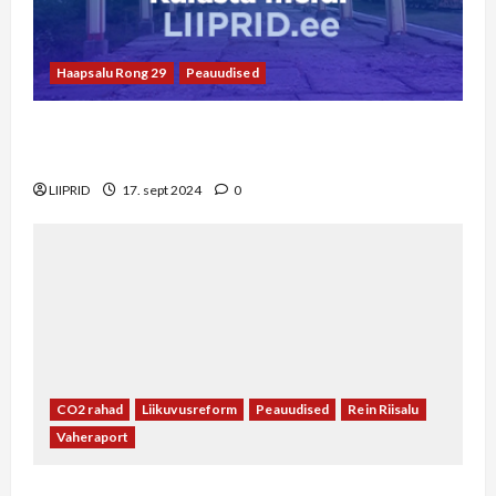
Haapsalu Rong 29
Peauudised
Pühapäevasel pärastlõunal esineb rongi
ootajatele ansambel Kratt
LIIPRID
17. sept 2024
0
CO2 rahad
Liikuvusreform
Peauudised
Rein Riisalu
Vaheraport
Vaheraport Rein Riisaluga: Haapsalu raudtee