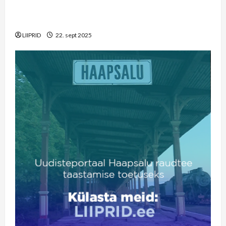
on täna teised prioriteedid kui Haapsalu
raudtee arendamine
LIIPRID
22. sept 2025