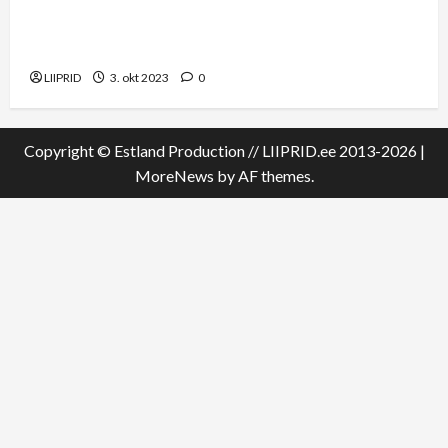
rahastamine võiks tulla liikuvusreformi CO2
vahenditest
LIIPRID
3. okt 2023
0
Copyright © Estland Production // LIIPRID.ee 2013-2026
|
MoreNews
by AF themes.