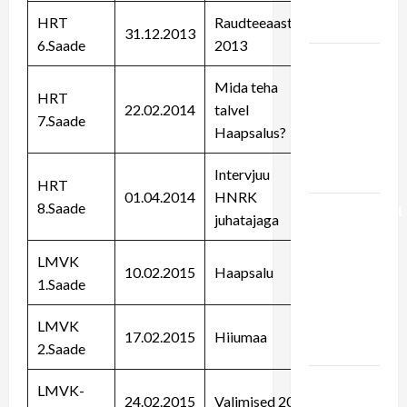
raudtee
HRT
Raudteeaasta
arendamine
31.12.2013
6.Saade
2013
LIIPRID.ee
video | 29
Mida teha
HRT
aastat
22.02.2014
talvel
7.Saade
viimasest
Haapsalus?
Haapsalu
Intervjuu
rongist
HRT
01.04.2014
HNRK
8.Saade
Pühapäevasel
juhatajaga
pärastlõunal
esineb
LMVK
10.02.2015
Haapsalu
rongi
1.Saade
ootajatele
ansambel
LMVK
17.02.2015
Hiiumaa
Kratt
2.Saade
Vaheraport
LMVK-
24.02.2015
Valimised 2015
Rein