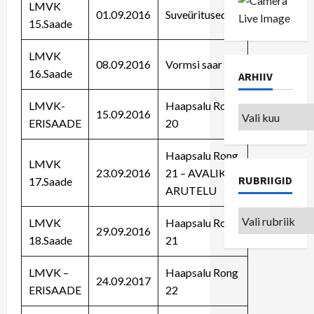
LMVK
01.09.2016
Suveüritused
15.Saade
LMVK
08.09.2016
Vormsi saar
16.Saade
ARHIIV
LMVK-
Haapsalu Rong
Arhiiv
15.09.2016
ERISAADE
20
Haapsalu Rong
LMVK
23.09.2016
21 – AVALIK
RUBRIIGID
17.Saade
ARUTELU
Rubriigid
LMVK
Haapsalu Rong
29.09.2016
18.Saade
21
LMVK –
Haapsalu Rong
24.09.2017
ERISAADE
22