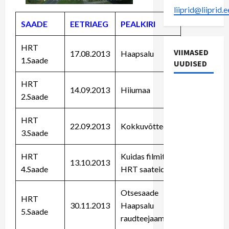
liiprid@liiprid.e
SAADE
EETRIAEG
PEALKIRI
HRT
VIIMASED
17.08.2013
Haapsalu
1.Saade
UUDISED
HRT
22.
14.09.2013
Hiiumaa
2.Saade
septembri
vaheraport
HRT
22.09.2013
Kokkuvõtted
Rein
3.Saade
Riisaluga:
riigil on
HRT
Kuidas filmiti
13.10.2013
täna
4.Saade
HRT saateid?
teised
prioriteedid
Otsesaade
HRT
kui
30.11.2013
Haapsalu
5.Saade
Haapsalu
raudteejaamast