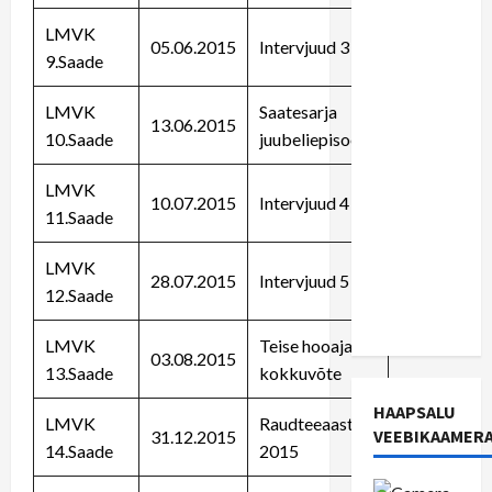
võimalust,
LMVK
et
05.06.2015
Intervjuud 3
9.Saade
Haapsalu
ja
LMVK
Saatesarja
13.06.2015
Rohuküla
10.Saade
juubeliepisood
saavad
raudtee
LMVK
10.07.2015
Intervjuud 4
lähemas
11.Saade
tulevikus
kui me
LMVK
28.07.2015
Intervjuud 5
oskame
12.Saade
uskuda
LMVK
Teise hooaja
03.08.2015
13.Saade
kokkuvõte
HAAPSALU
LMVK
Raudteeaasta
VEEBIKAAMER
31.12.2015
14.Saade
2015